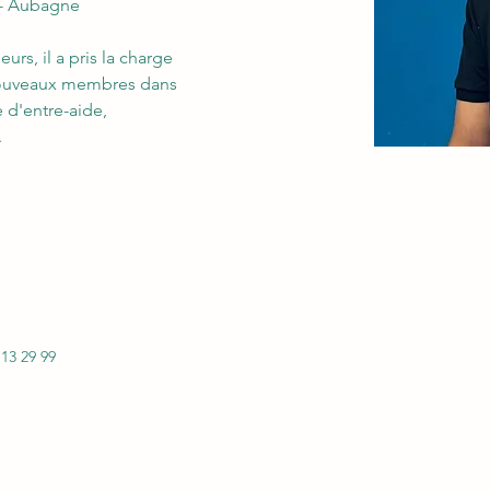
le- Aubagne
rs, il a pris la charge 
nouveaux membres dans 
 d'entre-aide,  
.
 13 29 99